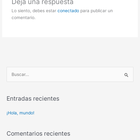
Deja una respuesta
Lo siento, debes estar
conectado
para publicar un
comentario.
B
u
s
Entradas recientes
c
a
¡Hola, mundo!
r
p
Comentarios recientes
o